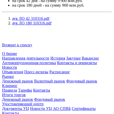
на срок 42 дня - на сумму 9'900 млн.руб.
на срок 180 дней - на сумму 900 млн.руб.
аук ЛО 42 310316.pdf
аук ЛО 180 310316.pdf
Возврат к списку
О бирже
Направления деятельности
История
Закупки
Вакансии
Антикоррупционная политика
Контакты и реквизиты
Новости
Объявления
Пресс-релизы
Расписание
Рынки
Денежный рынок
Валютный рынок
Фондовый рынок
Клиринг
Правила
Тарифы
Контакты
Итоги торгов
Денежный рынок
Фондовый рынок
Удостоверяющий центр
Документы УЦ
Новости УЦ АО СПВБ
Сертификаты
Контакты