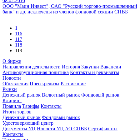
08.02.2010
ООО "Маин Инвест", ОАО "Русский торгово-промышленный
банк" и др. исключены из членов фондовой секции СПВБ
1
116
117
118
119
О бирже
Направления деятельности
История
Закупки
Вакансии
Антикоррупционная политика
Контакты и реквизиты
Новости
Объявления
Пресс-релизы
Расписание
Рынки
Денежный рынок
Валютный рынок
Фондовый рынок
Клиринг
Правила
Тарифы
Контакты
Итоги торгов
Денежный рынок
Фондовый рынок
Удостоверяющий центр
Документы УЦ
Новости УЦ АО СПВБ
Сертификаты
Контакты
Технологии