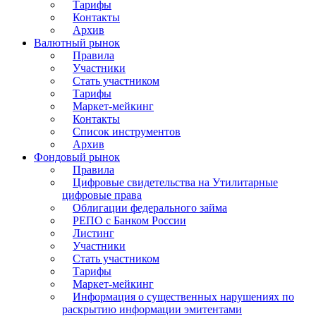
Тарифы
Контакты
Архив
Валютный рынок
Правила
Участники
Стать участником
Тарифы
Маркет-мейкинг
Контакты
Список инструментов
Архив
Фондовый рынок
Правила
Цифровые свидетельства на Утилитарные
цифровые права
Облигации федерального займа
РЕПО с Банком России
Листинг
Участники
Стать участником
Тарифы
Маркет-мейкинг
Информация о существенных нарушениях по
раскрытию информации эмитентами