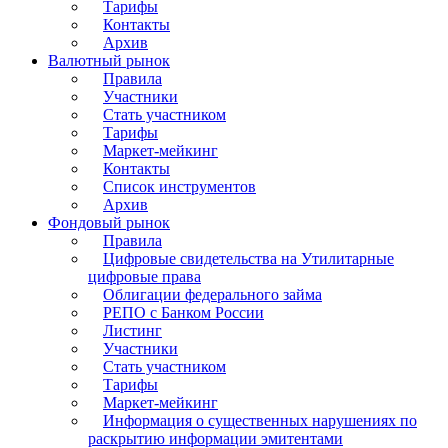
Тарифы
Контакты
Архив
Валютный рынок
Правила
Участники
Стать участником
Тарифы
Маркет-мейкинг
Контакты
Список инструментов
Архив
Фондовый рынок
Правила
Цифровые свидетельства на Утилитарные
цифровые права
Облигации федерального займа
РЕПО с Банком России
Листинг
Участники
Стать участником
Тарифы
Маркет-мейкинг
Информация о существенных нарушениях по
раскрытию информации эмитентами