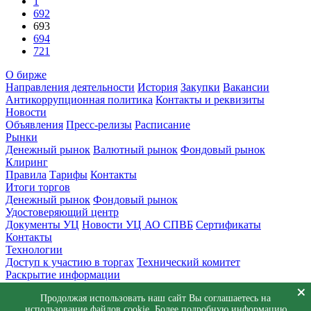
1
692
693
694
721
О бирже
Направления деятельности
История
Закупки
Вакансии
Антикоррупционная политика
Контакты и реквизиты
Новости
Объявления
Пресс-релизы
Расписание
Рынки
Денежный рынок
Валютный рынок
Фондовый рынок
Клиринг
Правила
Тарифы
Контакты
Итоги торгов
Денежный рынок
Фондовый рынок
Удостоверяющий центр
Документы УЦ
Новости УЦ АО СПВБ
Сертификаты
Контакты
Технологии
Доступ к участию в торгах
Технический комитет
Раскрытие информации
Приемная
Продолжая использовать наш сайт Вы соглашаетесь на
Обращения
Заявка в техническую поддержку
использование файлов cookie. Более подробную информацию