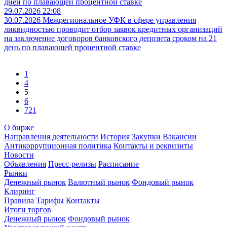
дней по плавающей процентной ставке
29.07.2026 22:08
30.07.2026 Межрегиональное УФК в сфере управления
ликвидностью проводит отбор заявок кредитных организаций
на заключение договоров банковского депозита сроком на 21
день по плавающей процентной ставке
1
4
5
6
721
О бирже
Направления деятельности
История
Закупки
Вакансии
Антикоррупционная политика
Контакты и реквизиты
Новости
Объявления
Пресс-релизы
Расписание
Рынки
Денежный рынок
Валютный рынок
Фондовый рынок
Клиринг
Правила
Тарифы
Контакты
Итоги торгов
Денежный рынок
Фондовый рынок