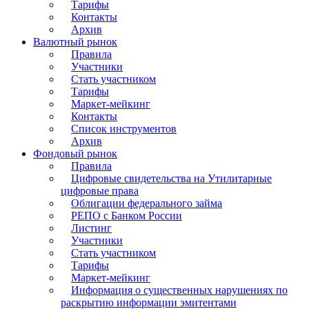
Тарифы
Контакты
Архив
Валютный рынок
Правила
Участники
Стать участником
Тарифы
Маркет-мейкинг
Контакты
Список инструментов
Архив
Фондовый рынок
Правила
Цифровые свидетельства на Утилитарные
цифровые права
Облигации федерального займа
РЕПО с Банком России
Листинг
Участники
Стать участником
Тарифы
Маркет-мейкинг
Информация о существенных нарушениях по
раскрытию информации эмитентами