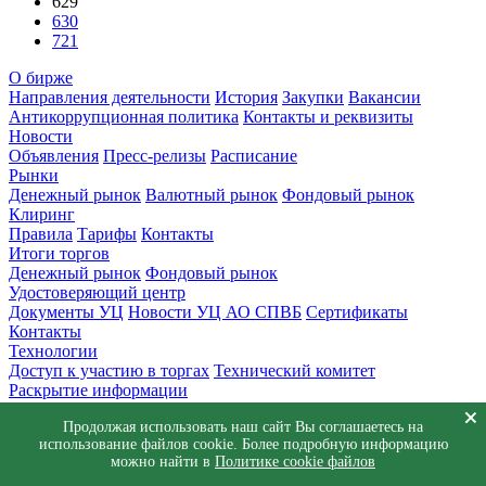
629
630
721
О бирже
Направления деятельности
История
Закупки
Вакансии
Антикоррупционная политика
Контакты и реквизиты
Новости
Объявления
Пресс-релизы
Расписание
Рынки
Денежный рынок
Валютный рынок
Фондовый рынок
Клиринг
Правила
Тарифы
Контакты
Итоги торгов
Денежный рынок
Фондовый рынок
Удостоверяющий центр
Документы УЦ
Новости УЦ АО СПВБ
Сертификаты
Контакты
Технологии
Доступ к участию в торгах
Технический комитет
Раскрытие информации
Приемная
Продолжая использовать наш сайт Вы соглашаетесь на
Обращения
Заявка в техническую поддержку
использование файлов cookie. Более подробную информацию
© АО СПВБ 2016-2026. Все права защищены.
можно найти в
Политике cookie файлов
+7 (812) 655-74-00
info@spvb.ru