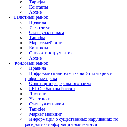
Тарифы
Контакты
Архив
Валютный рынок
Правила
Участники
Стать участником
Тарифы
Маркет-мейкинг
Контакты
Список инструментов
Архив
Фондовый рынок
Правила
Цифровые свидетельства на Утилитарные
цифровые права
Облигации федерального займа
РЕПО с Банком России
Листинг
Участники
Стать участником
Тарифы
Маркет-мейкинг
Информация о существенных нарушениях по
раскрытию информации эмитентами