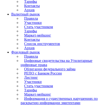
Тарифы
Контакты
Архив
Валютный рынок
Правила
Участники
Стать участником
Тарифы
Маркет-мейкинг
Контакты
Список инструментов
Архив
Фондовый рынок
Правила
Цифровые свидетельства на Утилитарные
цифровые права
Облигации федерального займа
РЕПО с Банком России
Листинг
Участники
Стать участником
Тарифы
Маркет-мейкинг
Информация о существенных нарушениях по
раскрытию информации эмитентами