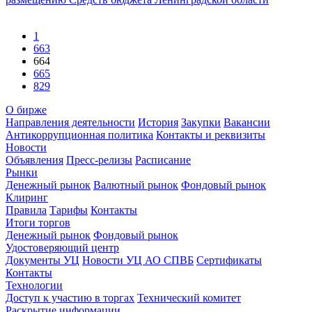
1
663
664
665
829
О бирже
Направления деятельности
История
Закупки
Вакансии
Антикоррупционная политика
Контакты и реквизиты
Новости
Объявления
Пресс-релизы
Расписание
Рынки
Денежный рынок
Валютный рынок
Фондовый рынок
Клиринг
Правила
Тарифы
Контакты
Итоги торгов
Денежный рынок
Фондовый рынок
Удостоверяющий центр
Документы УЦ
Новости УЦ АО СПВБ
Сертификаты
Контакты
Технологии
Доступ к участию в торгах
Технический комитет
Раскрытие информации