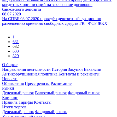
кредитных организаций на заключение договоров
банковского депозита
08.07.2020
На СПВБ 08.07.2020 проведён депозитный аукцион по
размещению временно свободных средств ГК - ФСР ЖКХ
1
631
632
633
829
О бирже
Направления деятельности
История
Закупки
Вакансии
Антикоррупционная политика
Контакты и реквизиты
Новости
Объявления
Пресс-релизы
Расписание
Рынки
Денежный рынок
Валютный рынок
Фондовый рынок
Клиринг
Правила
Тарифы
Контакты
Итоги торгов
Денежный рынок
Фондовый рынок
Удостоверяющий центр