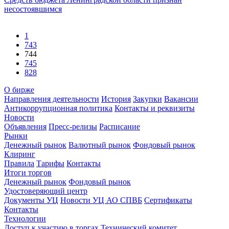
несостоявшимся
1
743
744
745
828
О бирже
Направления деятельности
История
Закупки
Вакансии
Антикоррупционная политика
Контакты и реквизиты
Новости
Объявления
Пресс-релизы
Расписание
Рынки
Денежный рынок
Валютный рынок
Фондовый рынок
Клиринг
Правила
Тарифы
Контакты
Итоги торгов
Денежный рынок
Фондовый рынок
Удостоверяющий центр
Документы УЦ
Новости УЦ АО СПВБ
Сертификаты
Контакты
Технологии
Доступ к участию в торгах
Технический комитет