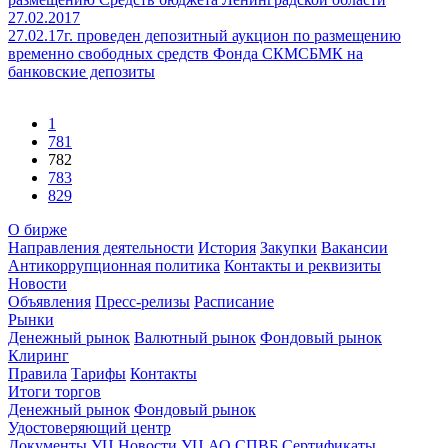
27.02.2017
27.02.17г. проведен депозитный аукцион по размещению
временно свободных средств Фонда СКМСБМК на
банковские депозиты
1
781
782
783
829
О бирже
Направления деятельности
История
Закупки
Вакансии
Антикоррупционная политика
Контакты и реквизиты
Новости
Объявления
Пресс-релизы
Расписание
Рынки
Денежный рынок
Валютный рынок
Фондовый рынок
Клиринг
Правила
Тарифы
Контакты
Итоги торгов
Денежный рынок
Фондовый рынок
Удостоверяющий центр
Документы УЦ
Новости УЦ АО СПВБ
Сертификаты