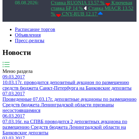
08.08.2026:
Ставка RUONIA 13.57 %
Ключевая
ставка БР 14 %
Ставка MIACR 13.52
%
CNY-RUB 12.17
Расписание торгов
Объявления
Пресс-релизы
Новости
Меню раздела
09.03.2017
10.03.17г. проводится депозитный аукцион по размещению
средств бюджета Санкт-Петербурга на Банковские депозиты
07.03.2017
Проведенные 07.03.17г. депозитные аукционы по размещению
Средств бюджета Ленинградской области признаны
несостоявшимися
06.03.2017
07.03.16г. на СПВБ проводится 2 депозитных аукциона по
размещению Средств бюджета Ленинградской области на
Банковские депозиты
03.03.2017