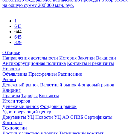
на общую сумму 200`000 млн. руб.
1
643
644
645
829
О бирже
Направления деятельности
История
Закупки
Вакансии
Антикоррупционная политика
Контакты и реквизиты
Новости
Объявления
Пресс-релизы
Расписание
Рынки
Денежный рынок
Валютный рынок
Фондовый рынок
Клиринг
Правила
Тарифы
Контакты
Итоги торгов
Денежный рынок
Фондовый рынок
Удостоверяющий центр
Документы УЦ
Новости УЦ АО СПВБ
Сертификаты
Контакты
Технологии
Доступ к участию в торгах
Технический комитет