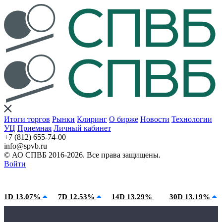
Итоги торгов
Рынки
Клиринг
О бирже
Новости
Технологии
УЦ
Приемная
Личный кабинет
+7 (812) 655-74-00
info@spvb.ru
© АО СПВБ 2016-2026. Все права защищены.
Войти
08.08.2026:SPVB-Cbonds MM
Условия использования*
1D 13.07%
7D 12.53%
14D 13.29%
30D 13.19%