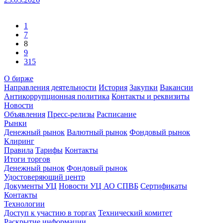
1
7
8
9
315
О бирже
Направления деятельности
История
Закупки
Вакансии
Антикоррупционная политика
Контакты и реквизиты
Новости
Объявления
Пресс-релизы
Расписание
Рынки
Денежный рынок
Валютный рынок
Фондовый рынок
Клиринг
Правила
Тарифы
Контакты
Итоги торгов
Денежный рынок
Фондовый рынок
Удостоверяющий центр
Документы УЦ
Новости УЦ АО СПВБ
Сертификаты
Контакты
Технологии
Доступ к участию в торгах
Технический комитет
Раскрытие информации