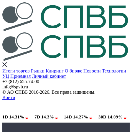
Итоги торгов
Рынки
Клиринг
О бирже
Новости
Технологии
УЦ
Приемная
Личный кабинет
+7 (812) 655-74-00
info@spvb.ru
© АО СПВБ 2016-2026. Все права защищены.
Войти
06.08.2026:SPVB-Cbonds MM
Условия использования*
1D 14.31%
7D 14.3%
14D 14.27%
30D 14.09%