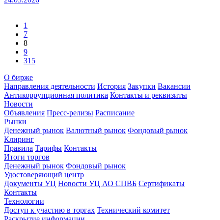
1
7
8
9
315
О бирже
Направления деятельности
История
Закупки
Вакансии
Антикоррупционная политика
Контакты и реквизиты
Новости
Объявления
Пресс-релизы
Расписание
Рынки
Денежный рынок
Валютный рынок
Фондовый рынок
Клиринг
Правила
Тарифы
Контакты
Итоги торгов
Денежный рынок
Фондовый рынок
Удостоверяющий центр
Документы УЦ
Новости УЦ АО СПВБ
Сертификаты
Контакты
Технологии
Доступ к участию в торгах
Технический комитет
Раскрытие информации