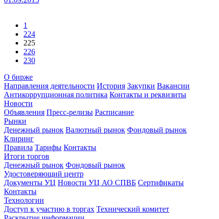
1
224
225
226
230
О бирже
Направления деятельности
История
Закупки
Вакансии
Антикоррупционная политика
Контакты и реквизиты
Новости
Объявления
Пресс-релизы
Расписание
Рынки
Денежный рынок
Валютный рынок
Фондовый рынок
Клиринг
Правила
Тарифы
Контакты
Итоги торгов
Денежный рынок
Фондовый рынок
Удостоверяющий центр
Документы УЦ
Новости УЦ АО СПВБ
Сертификаты
Контакты
Технологии
Доступ к участию в торгах
Технический комитет
Раскрытие информации