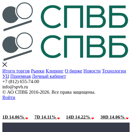
Итоги торгов
Рынки
Клиринг
О бирже
Новости
Технологии
УЦ
Приемная
Личный кабинет
+7 (812) 655-74-00
info@spvb.ru
© АО СПВБ 2016-2026. Все права защищены.
Войти
09.08.2026:SPVB-Cbonds MM
Условия использования*
1D 14.06%
7D 14.11%
14D 14.22%
30D 14.06%