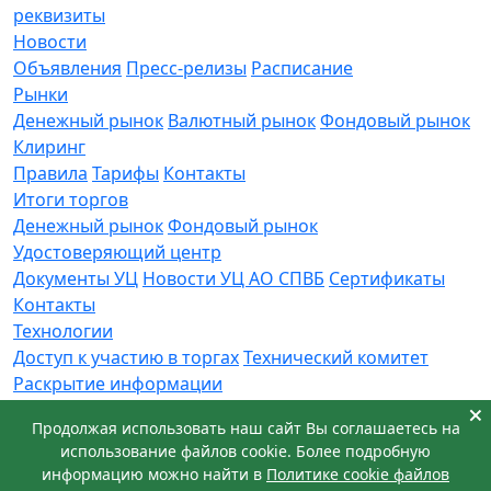
реквизиты
Новости
Объявления
Пресс-релизы
Расписание
Рынки
Денежный рынок
Валютный рынок
Фондовый рынок
Клиринг
Правила
Тарифы
Контакты
Итоги торгов
Денежный рынок
Фондовый рынок
Удостоверяющий центр
Документы УЦ
Новости УЦ АО СПВБ
Сертификаты
Контакты
Технологии
Доступ к участию в торгах
Технический комитет
Раскрытие информации
Приемная
Продолжая использовать наш сайт Вы соглашаетесь на
Обращения
Заявка в техническую поддержку
использование файлов cookie. Более подробную
© АО СПВБ 2016-2026. Все права защищены.
информацию можно найти в
Политике cookie файлов
+7 (812) 655-74-00
info@spvb.ru