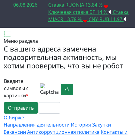
06.08.2026:
Ставка RUONIA 13.84 %
Ключевая ставка БР 14 %
Ставка
MIACR 13.78 %
CNY-RUB 11.97
Меню раздела
C вашего адреса замечена
подозрительная активность, мы
хотим проверить, что вы не робот
Введите
символы с
↻
картинки
*
Отправить
О бирже
Направления деятельности
История
Закупки
Вакансии
Антикоррупционная политика
Контакты и