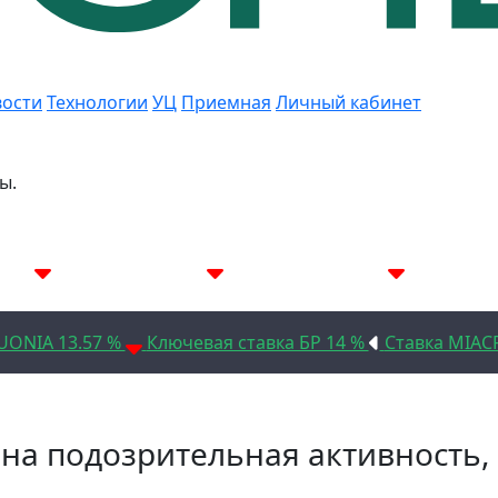
ости
Технологии
УЦ
Приемная
Личный кабинет
ы.
.05%
7D 14.19%
14D 14.15%
30
UONIA 13.57 %
Ключевая ставка БР 14 %
Ставка MIAC
ена подозрительная активность,