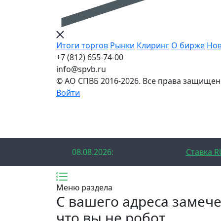
Итоги торгов
Рынки
Клиринг
О бирже
Нов
+7 (812) 655-74-00
info@spvb.ru
© АО СПВБ 2016-2026. Все права защищен
Войти
08.08.2026:SPVB-Cbonds MM
1D 14
08.08.2026:
Ставка R
Меню раздела
C вашего адреса замеч
что вы не робот