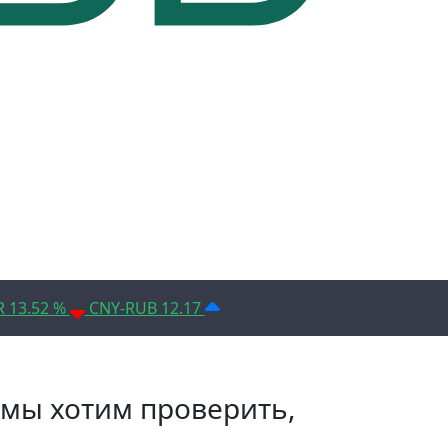
D 14.1%
Условия использования*
R 13.52 %
CNY-RUB 12.17
 мы хотим проверить,