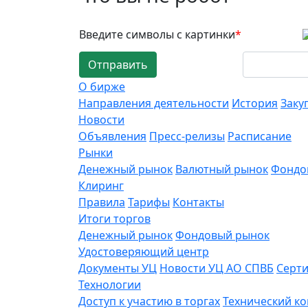
Введите символы с картинки
*
Отправить
О бирже
Направления деятельности
История
Заку
Новости
Объявления
Пресс-релизы
Расписание
Рынки
Денежный рынок
Валютный рынок
Фондо
Клиринг
Правила
Тарифы
Контакты
Итоги торгов
Денежный рынок
Фондовый рынок
Удостоверяющий центр
Документы УЦ
Новости УЦ АО СПВБ
Серт
Технологии
Доступ к участию в торгах
Технический к