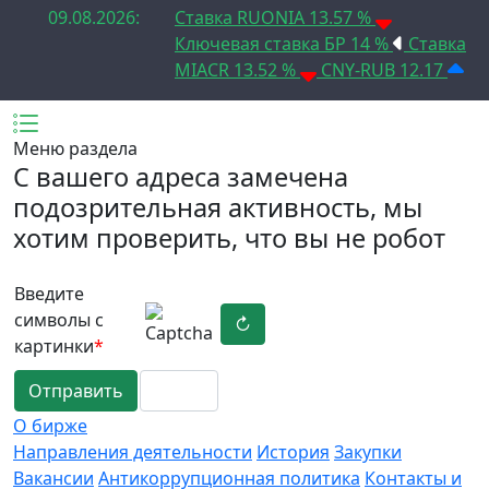
09.08.2026:
Ставка RUONIA 13.57 %
Ключевая ставка БР 14 %
Ставка
MIACR 13.52 %
CNY-RUB 12.17
Меню раздела
C вашего адреса замечена
подозрительная активность, мы
хотим проверить, что вы не робот
Введите
символы с
↻
картинки
*
Отправить
О бирже
Направления деятельности
История
Закупки
Вакансии
Антикоррупционная политика
Контакты и