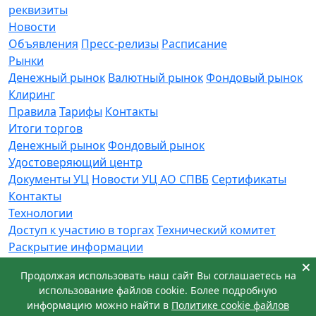
реквизиты
Новости
Объявления
Пресс-релизы
Расписание
Рынки
Денежный рынок
Валютный рынок
Фондовый рынок
Клиринг
Правила
Тарифы
Контакты
Итоги торгов
Денежный рынок
Фондовый рынок
Удостоверяющий центр
Документы УЦ
Новости УЦ АО СПВБ
Сертификаты
Контакты
Технологии
Доступ к участию в торгах
Технический комитет
Раскрытие информации
Приемная
Продолжая использовать наш сайт Вы соглашаетесь на
Обращения
Заявка в техническую поддержку
использование файлов cookie. Более подробную
© АО СПВБ 2016-2026. Все права защищены.
информацию можно найти в
Политике cookie файлов
+7 (812) 655-74-00
info@spvb.ru