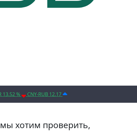
D 14.1%
Условия использования*
R 13.52 %
CNY-RUB 12.17
 мы хотим проверить,