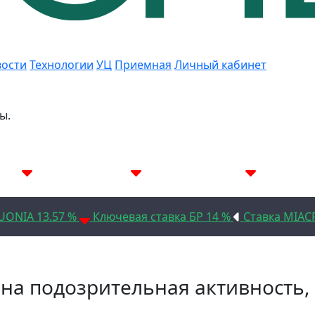
ости
Технологии
УЦ
Приемная
Личный кабинет
ы.
.05%
7D 14.19%
14D 14.15%
30
UONIA 13.57 %
Ключевая ставка БР 14 %
Ставка MIAC
ена подозрительная активность,