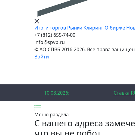
Итоги торгов
Рынки
Клиринг
О бирже
Нов
+7 (812) 655-74-00
info@spvb.ru
© АО СПВБ 2016-2026. Все права защищен
Войти
10.08.2026:SPVB-Cbonds MM
1D 14
10.08.2026:
Ставка R
Меню раздела
C вашего адреса замеч
что вы не робот