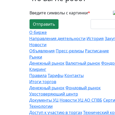
Введите символы с картинки
*
Отправить
О бирже
Направления деятельности
История
Заку
Новости
Объявления
Пресс-релизы
Расписание
Рынки
Денежный рынок
Валютный рынок
Фондо
Клиринг
Правила
Тарифы
Контакты
Итоги торгов
Денежный рынок
Фондовый рынок
Удостоверяющий центр
Документы УЦ
Новости УЦ АО СПВБ
Серт
Технологии
Доступ к участию в торгах
Технический к