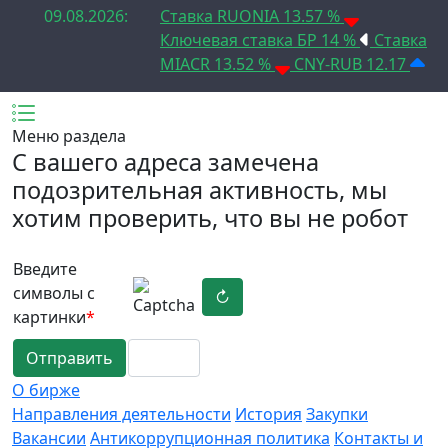
09.08.2026:
Ставка RUONIA 13.57 %
Ключевая ставка БР 14 %
Ставка
MIACR 13.52 %
CNY-RUB 12.17
Меню раздела
C вашего адреса замечена
подозрительная активность, мы
хотим проверить, что вы не робот
Введите
символы с
↻
картинки
*
Отправить
О бирже
Направления деятельности
История
Закупки
Вакансии
Антикоррупционная политика
Контакты и