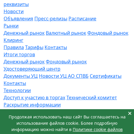
реквизиты
Новости
Объявления
Пресс-релизы
Расписание
Рынки
Денежный рынок
Валютный рынок
Фондовый рынок
Клиринг
Правила
Тарифы
Контакты
Итоги торгов
Денежный рынок
Фондовый рынок
Удостоверяющий центр
Документы УЦ
Новости УЦ АО СПВБ
Сертификаты
Контакты
Технологии
Доступ к участию в торгах
Технический комитет
Раскрытие информации
Приемная
Продолжая использовать наш сайт Вы соглашаетесь на
Обращения
Заявка в техническую поддержку
использование файлов cookie. Более подробную
© АО СПВБ 2016-2026. Все права защищены.
информацию можно найти в
Политике cookie файлов
+7 (812) 655-74-00
info@spvb.ru