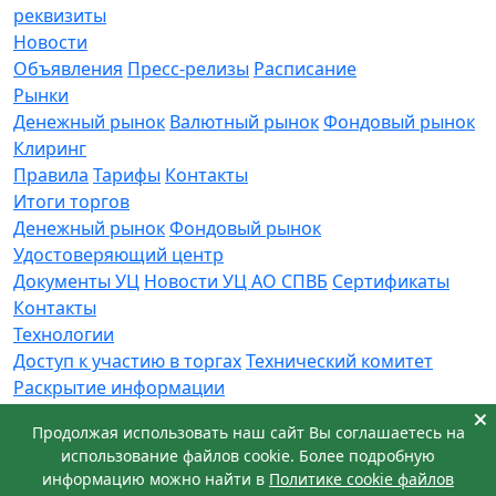
реквизиты
Новости
Объявления
Пресс-релизы
Расписание
Рынки
Денежный рынок
Валютный рынок
Фондовый рынок
Клиринг
Правила
Тарифы
Контакты
Итоги торгов
Денежный рынок
Фондовый рынок
Удостоверяющий центр
Документы УЦ
Новости УЦ АО СПВБ
Сертификаты
Контакты
Технологии
Доступ к участию в торгах
Технический комитет
Раскрытие информации
Приемная
Продолжая использовать наш сайт Вы соглашаетесь на
Обращения
Заявка в техническую поддержку
использование файлов cookie. Более подробную
© АО СПВБ 2016-2026. Все права защищены.
информацию можно найти в
Политике cookie файлов
+7 (812) 655-74-00
info@spvb.ru