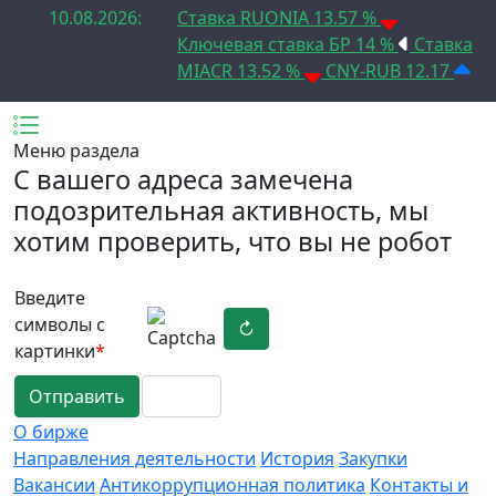
10.08.2026:
Ставка RUONIA 13.57 %
Ключевая ставка БР 14 %
Ставка
MIACR 13.52 %
CNY-RUB 12.17
Меню раздела
C вашего адреса замечена
подозрительная активность, мы
хотим проверить, что вы не робот
Введите
символы с
↻
картинки
*
Отправить
О бирже
Направления деятельности
История
Закупки
Вакансии
Антикоррупционная политика
Контакты и