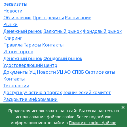
реквизиты
Новости
Объявления
Пресс-релизы
Расписание
Рынки
Денежный рынок
Валютный рынок
Фондовый рынок
Клиринг
Правила
Тарифы
Контакты
Итоги торгов
Денежный рынок
Фондовый рынок
Удостоверяющий центр
Документы УЦ
Новости УЦ АО СПВБ
Сертификаты
Контакты
Технологии
Доступ к участию в торгах
Технический комитет
Раскрытие информации
Приемная
Продолжая использовать наш сайт Вы соглашаетесь на
Обращения
Заявка в техническую поддержку
использование файлов cookie. Более подробную
© АО СПВБ 2016-2026. Все права защищены.
информацию можно найти в
Политике cookie файлов
+7 (812) 655-74-00
info@spvb.ru