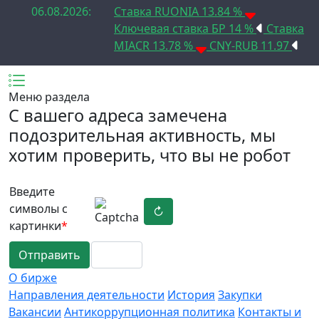
06.08.2026:
Ставка RUONIA 13.84 %
Ключевая ставка БР 14 %
Ставка
MIACR 13.78 %
CNY-RUB 11.97
Меню раздела
C вашего адреса замечена
подозрительная активность, мы
хотим проверить, что вы не робот
Введите
символы с
↻
картинки
*
Отправить
О бирже
Направления деятельности
История
Закупки
Вакансии
Антикоррупционная политика
Контакты и