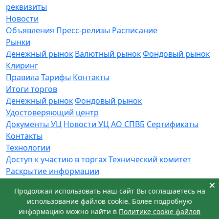
реквизиты
Новости
Объявления
Пресс-релизы
Расписание
Рынки
Денежный рынок
Валютный рынок
Фондовый рынок
Клиринг
Правила
Тарифы
Контакты
Итоги торгов
Денежный рынок
Фондовый рынок
Удостоверяющий центр
Документы УЦ
Новости УЦ АО СПВБ
Сертификаты
Контакты
Технологии
Доступ к участию в торгах
Технический комитет
Раскрытие информации
Приемная
Продолжая использовать наш сайт Вы соглашаетесь на
Обращения
Заявка в техническую поддержку
использование файлов cookie. Более подробную
© АО СПВБ 2016-2026. Все права защищены.
информацию можно найти в
Политике cookie файлов
+7 (812) 655-74-00
info@spvb.ru