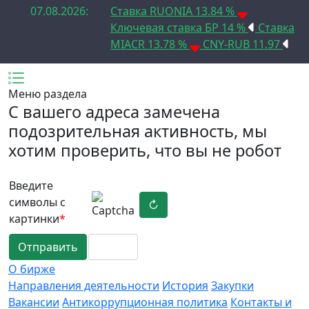
07.08.2026:
Ставка RUONIA 13.84 %
Ключевая ставка БР 14 %
Ставка
MIACR 13.78 %
CNY-RUB 11.97
Меню раздела
C вашего адреса замечена
подозрительная активность, мы
хотим проверить, что вы не робот
Введите
символы с
↻
картинки
*
Отправить
О бирже
Направления деятельности
История
Закупки
Вакансии
Антикоррупционная политика
Контакты и