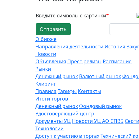
Введите символы с картинки
*
Отправить
О бирже
Направления деятельности
История
Заку
Новости
Объявления
Пресс-релизы
Расписание
Рынки
Денежный рынок
Валютный рынок
Фондо
Клиринг
Правила
Тарифы
Контакты
Итоги торгов
Денежный рынок
Фондовый рынок
Удостоверяющий центр
Документы УЦ
Новости УЦ АО СПВБ
Серт
Технологии
Доступ к участию в торгах
Технический к