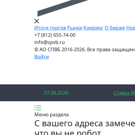
Итоги торгов
Рынки
Клиринг
О бирже
Нов
+7 (812) 655-74-00
info@spvb.ru
© АО СПВБ 2016-2026. Все права защищен
Войти
07.08.2026:SPVB-Cbonds MM
1D 14
07.08.2026:
Ставка R
Меню раздела
C вашего адреса замеч
что вы не робот