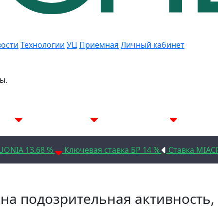
ости
Технологии
УЦ
Приемная
Личный кабинет
ы.
.08%
7D 14.22%
14D 14.19%
30
UONIA 13.68 %
Ключевая ставка БР 14 %
Ставка MIAC
ена подозрительная активность,