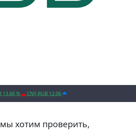
D 14.1%
Условия использования*
R 13.66 %
CNY-RUB 12.06
 мы хотим проверить,