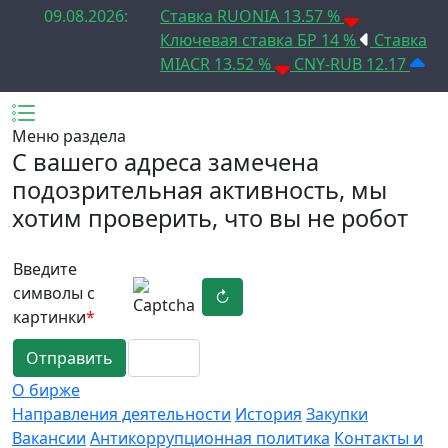
09.08.2026:
Ставка RUONIA 13.57 %
Ключевая ставка БР 14 %
Ставка
MIACR 13.52 %
CNY-RUB 12.17
Меню раздела
C вашего адреса замечена
подозрительная активность, мы
хотим проверить, что вы не робот
Введите
символы с
↻
картинки
*
Отправить
О бирже
Направления деятельности
История
Закупки
Вакансии
Антикоррупционная политика
Контакты и