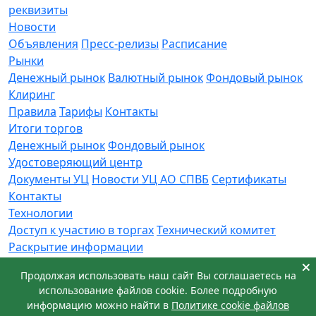
реквизиты
Новости
Объявления
Пресс-релизы
Расписание
Рынки
Денежный рынок
Валютный рынок
Фондовый рынок
Клиринг
Правила
Тарифы
Контакты
Итоги торгов
Денежный рынок
Фондовый рынок
Удостоверяющий центр
Документы УЦ
Новости УЦ АО СПВБ
Сертификаты
Контакты
Технологии
Доступ к участию в торгах
Технический комитет
Раскрытие информации
Приемная
Продолжая использовать наш сайт Вы соглашаетесь на
Обращения
Заявка в техническую поддержку
использование файлов cookie. Более подробную
© АО СПВБ 2016-2026. Все права защищены.
информацию можно найти в
Политике cookie файлов
+7 (812) 655-74-00
info@spvb.ru